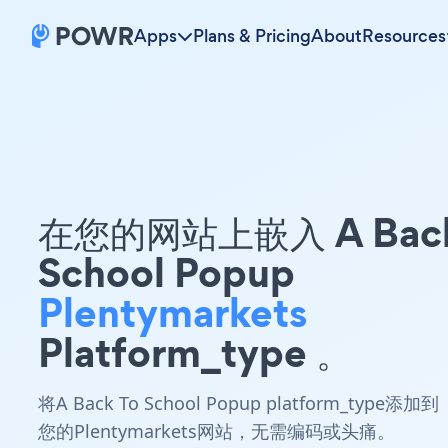
Apps
Plans & Pricing
About
Resources
在您的网站上嵌入 A Back
School Popup
Plentymarkets
Platform_type 。
将A Back To School Popup platform_type添加到
您的Plentymarkets网站，无需编码或头痛。