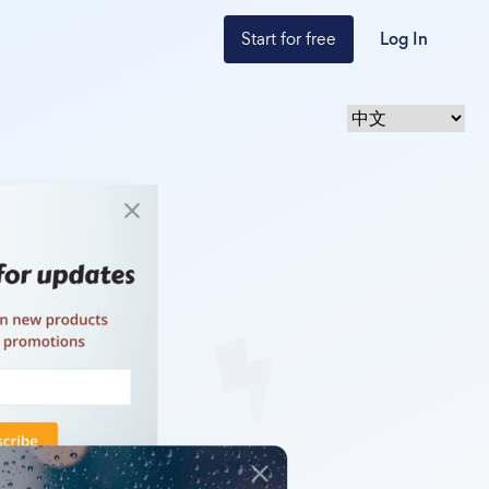
Start for free
Log In