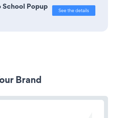
to School Popup
See the details
our Brand