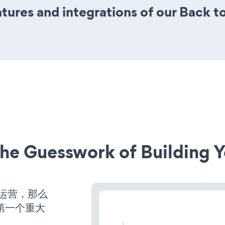
ures and integrations of our Back 
he Guesswork of Building Y
始运营，那么
第一个重大