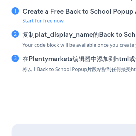
Create a Free Back to School Popup
Start for free now
复制plat_display_name的Back to S
Your code block will be available once you create
在Plentymarkets编辑器中添加到htm
将以上Back to School Popup片段粘贴到任何接受