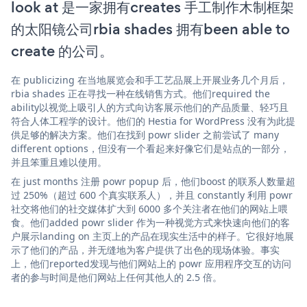
look at 是一家拥有creates 手工制作木制框架
的太阳镜公司rbia shades 拥有been able to
create 的公司。
在 publicizing 在当地展览会和手工艺品展上开展业务几个月后，
rbia shades 正在寻找一种在线销售方式。他们required the
ability以视觉上吸引人的方式向访客展示他们的产品质量、轻巧且
符合人体工程学的设计。他们的 Hestia for WordPress 没有为此提
供足够的解决方案。他们在找到 powr slider 之前尝试了 many
different options，但没有一个看起来好像它们是站点的一部分，
并且笨重且难以使用。
在 just months 注册 powr popup 后，他们boost 的联系人数量超
过 250%（超过 600 个真实联系人），并且 constantly 利用 powr
社交将他们的社交媒体扩大到 6000 多个关注者在他们的网站上喂
食。他们added powr slider 作为一种视觉方式来快速向他们的客
户展示landing on 主页上的产品在现实生活中的样子。它很好地展
示了他们的产品，并无缝地为客户提供了出色的现场体验。事实
上，他们reported发现与他们网站上的 powr 应用程序交互的访问
者的参与时间是他们网站上任何其他人的 2.5 倍。