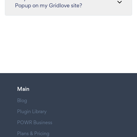
Popup on my Gridlove site?
Main
Blog
Plugin Library
POWR Business
Plans & Pricing