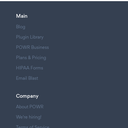
Main
Blog
Plugin Library
POWR Business
Plans & Pricing
HIPAA Forms
Email Blast
Company
About POWR
We're hiring!
Terms of Service