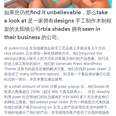
如果您仍然find it unbelievable，那么take
a look at 是一家拥有designs 手工制作木制框
架的太阳镜公司rbia shades 拥有seen in
their business 的公司。
在 publicizing 在当地展览会和手工艺品展上开展业务几个月后，
rbia shades 正在寻找一种在线销售方式。他们required the
ability以视觉上吸引人的方式向访客展示他们的产品质量、轻巧且
符合人体工程学的设计。他们的 Generate Press WordPress
Theme 没有为此提供足够的解决方案。他们在找到 powr slider 之
前尝试了 many different options，但没有一个看起来好像它们是
站点的一部分，并且笨重且难以使用。
在 a small amount of time 注册 powr popup 后，他们boost 的
联系人数量超过 250%（超过 600 个真实联系人），并且 steadily
利用 powr 社交将他们的社交媒体扩大到 6000 多个关注者在他们
的网站上喂食。他们added powr slider 作为一种视觉方式来快速
向他们的客户展示landing on 主页上的产品在现实生活中的样子。
它很好地展示了他们的产品，并无缝地为客户提供了出色的现场体