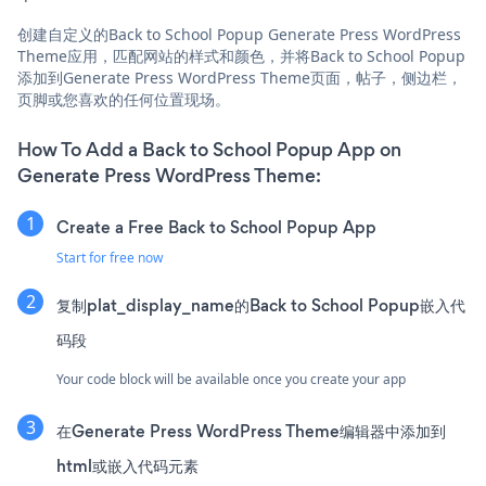
创建自定义的Back to School Popup Generate Press WordPress
Theme应用，匹配网站的样式和颜色，并将Back to School Popup
添加到Generate Press WordPress Theme页面，帖子，侧边栏，
页脚或您喜欢的任何位置现场。
How To Add a Back to School Popup App on
Generate Press WordPress Theme:
Create a Free Back to School Popup App
Start for free now
复制plat_display_name的Back to School Popup嵌入代
码段
Your code block will be available once you create your app
在Generate Press WordPress Theme编辑器中添加到
html或嵌入代码元素