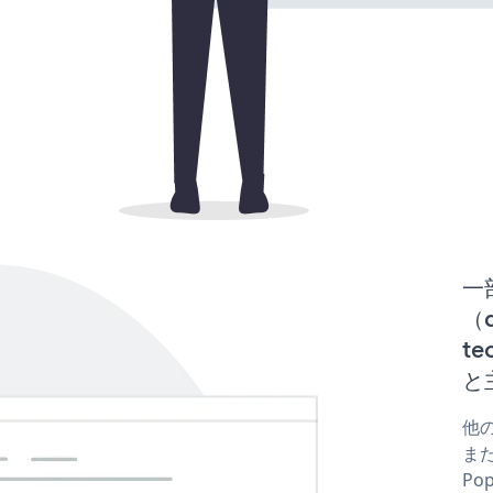
一
（d
te
と
他の
または
Po