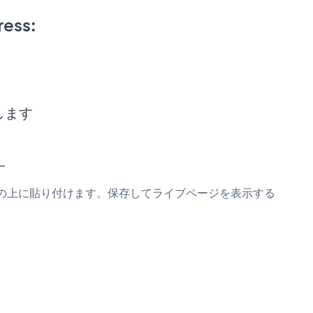
ess:
ーします
す
pupスニペットの上に貼り付けます。保存してライブページを表示する