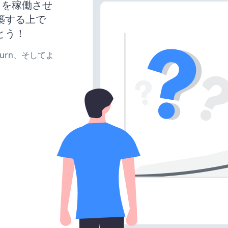
サイトを稼働させ
築する上で
とう！
e、turn、そしてよ