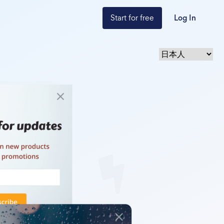
Start for free
Log In