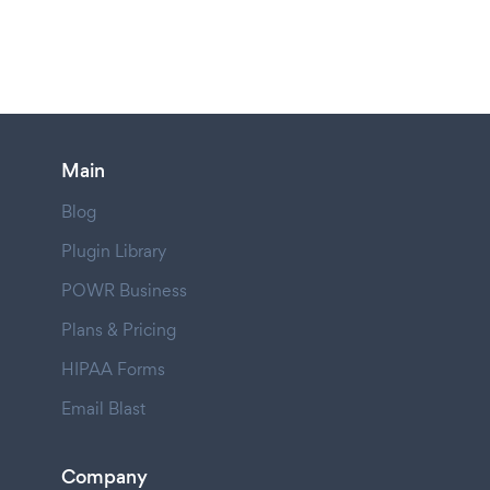
Main
Blog
Plugin Library
POWR Business
Plans & Pricing
HIPAA Forms
Email Blast
Company