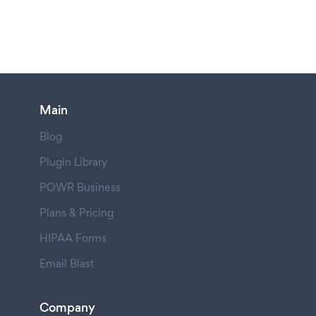
Main
Blog
Plugin Library
POWR Business
Plans & Pricing
HIPAA Forms
Email Blast
Company