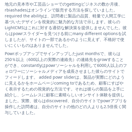
地元の見本市や工芸品ショーでのgettingビジネスの数か月後、
rbiashadesはオンラインで販売する方法を探していました。
required the abilityは、訪問者に製品の品質、軽量で人間工学に
基づいたデザインを視覚的に魅力的な方法で示します。彼らの
LightCMSはこれに対する適切な解決策を提供しませんでした。彼
らはpowrスライダーを見つける前にmany different optionsを試
しましたが、サイトの一部であるかのように見えず、不格好で使
いにくいものはありませんでした。
Powrポップアップでサインアップしたjust monthsで、彼らは
250％以上（600以上の実際の連絡先）の連絡先をgrowすること
ができ、constantlyはpowrソーシャルを利用して6000人以上のフ
ォロワーにソーシャルメディアを成長させました彼らのサイトで
フィードします。 added powr sliderは、製品が実際にどのよう
に見えるかをホームページcoming toであるため、顧客にすばや
く表示するための視覚的な方法です。それは彼らの製品を上手に
紹介し、シームレスに顧客に素晴らしいオンサイト体験を提供し
ました。実際、彼らはdiscovered、自分のサイトでpowrアプリを
操作した訪問者は、自分のサイトの他のどの人よりも2.5倍長く関
与していました。