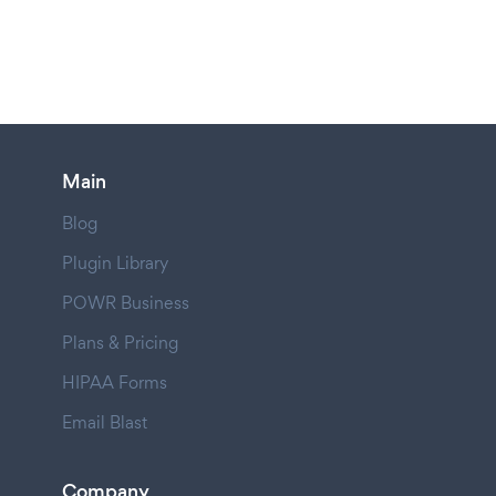
Main
Blog
Plugin Library
POWR Business
Plans & Pricing
HIPAA Forms
Email Blast
Company