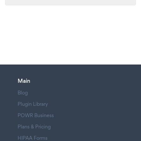
Main
Blog
Plugin Library
POWR Business
Plans & Pricing
HIPAA Forms