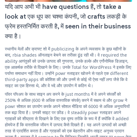
यदि आप अभी भी have questions हैं, तो take a
look at एक धूप का चश्मा कंपनी, जो crafts लकड़ी के
फ्रेम हस्तनिर्मित करती है, में seen in their business
क्या है।
स्थानीय मेलों और क्राफ्ट शो में publicizing के अपने व्यवसाय के कुछ महीनों के
बाद, rbia shades ऑनलाइन बेचने का तरीका ढूंढ रही थी। वे required the
ability आगंतुकों को उनके उत्पाद की गुणवत्ता, उनके हल्के और एर्गोनोमिक डिज़ाइन,
एक आकर्षक तरीके से दिखाने के लिए। उनके Total for WordPress ने इसके लिए
पर्याप्त समाधान नहीं दिया। उन्होंने powr स्लाइडर खोजने से पहले एक different
third-party apps की कोशिश की और उनमें से कोई भी ऐसा नहीं लगा जैसे कि वे
साइट का एक हिस्सा थे, और वे भद्दे और उपयोग में कठिन थे।
पॉवर पॉपअप के साथ साइन अप करने के just months में वे अपने संपर्कों को
250% से अधिक (600 से अधिक वास्तविक संपर्क) करने में सक्षम थे और grow ने
powr सोशल का उपयोग करके अपने सोशल मीडिया को 6000 से अधिक अनुयायियों
तक बढ़ा दिया है। उनकी साइट पर फ़ीड। वे steadily powr स्लाइडर अपने
ग्राहकों को शीघ्रता से दिखाने के लिए एक दृश्य तरीके के रूप में हैं क्योंकि वे added
होमपेज हैं कि वास्तविक जीवन में उत्पाद कैसे दिखते हैं। यह अपने उत्पादों को अच्छी
तरह से प्रदर्शित करता है और ग्राहकों को एक बेहतरीन ऑन-साइट अनुभव प्रदान
करता है। वास्तव में वे coming to कि विज़िटर जिन्होंने अपनी साइट पर powr ऐप्स