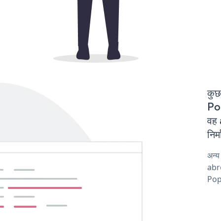
कुछ
Po
वह
निर
अन्
abro
Pop