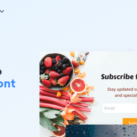
o
ont