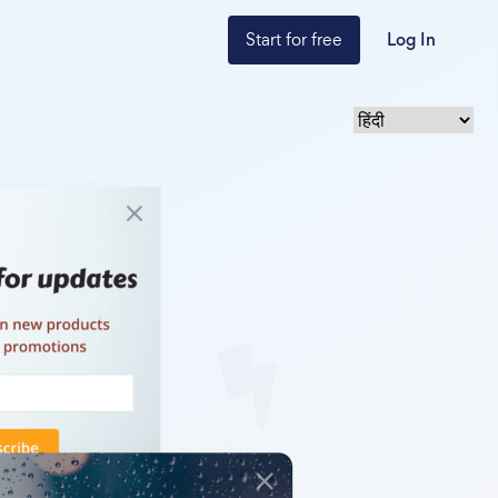
Start for free
Log In