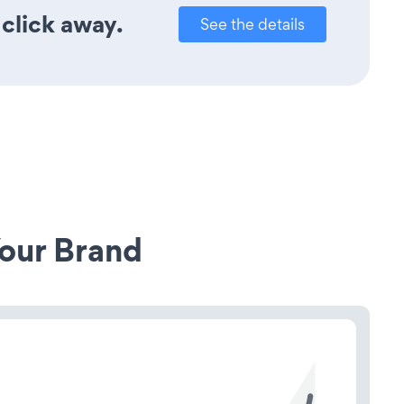
 click away.
See the details
our Brand