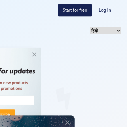
Start for free
Log In