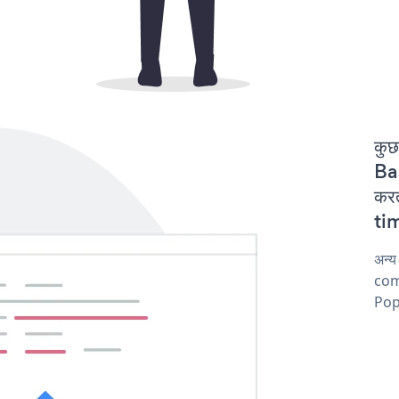
कुछ
Ba
कर
tim
अन्
comp
Pop