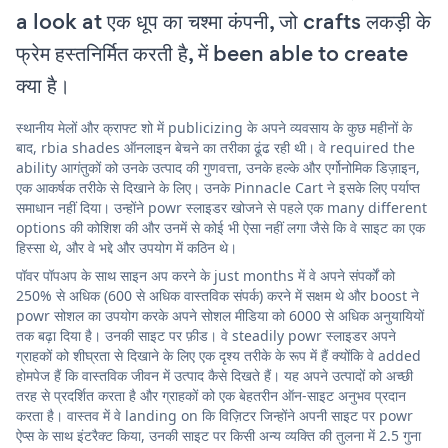
a look at एक धूप का चश्मा कंपनी, जो crafts लकड़ी के
फ्रेम हस्तनिर्मित करती है, में been able to create
क्या है।
स्थानीय मेलों और क्राफ्ट शो में publicizing के अपने व्यवसाय के कुछ महीनों के
बाद, rbia shades ऑनलाइन बेचने का तरीका ढूंढ रही थी। वे required the
ability आगंतुकों को उनके उत्पाद की गुणवत्ता, उनके हल्के और एर्गोनोमिक डिज़ाइन,
एक आकर्षक तरीके से दिखाने के लिए। उनके Pinnacle Cart ने इसके लिए पर्याप्त
समाधान नहीं दिया। उन्होंने powr स्लाइडर खोजने से पहले एक many different
options की कोशिश की और उनमें से कोई भी ऐसा नहीं लगा जैसे कि वे साइट का एक
हिस्सा थे, और वे भद्दे और उपयोग में कठिन थे।
पॉवर पॉपअप के साथ साइन अप करने के just months में वे अपने संपर्कों को
250% से अधिक (600 से अधिक वास्तविक संपर्क) करने में सक्षम थे और boost ने
powr सोशल का उपयोग करके अपने सोशल मीडिया को 6000 से अधिक अनुयायियों
तक बढ़ा दिया है। उनकी साइट पर फ़ीड। वे steadily powr स्लाइडर अपने
ग्राहकों को शीघ्रता से दिखाने के लिए एक दृश्य तरीके के रूप में हैं क्योंकि वे added
होमपेज हैं कि वास्तविक जीवन में उत्पाद कैसे दिखते हैं। यह अपने उत्पादों को अच्छी
तरह से प्रदर्शित करता है और ग्राहकों को एक बेहतरीन ऑन-साइट अनुभव प्रदान
करता है। वास्तव में वे landing on कि विज़िटर जिन्होंने अपनी साइट पर powr
ऐप्स के साथ इंटरैक्ट किया, उनकी साइट पर किसी अन्य व्यक्ति की तुलना में 2.5 गुना