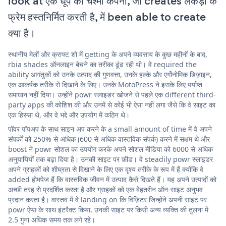
look at एक धूप का चश्मा कंपनी, जो creates लकड़ी के
फ्रेम हस्तनिर्मित करती है, में been able to create
क्या है।
स्थानीय मेलों और क्राफ्ट शो में getting के अपने व्यवसाय के कुछ महीनों के बाद,
rbia shades ऑनलाइन बेचने का तरीका ढूंढ रही थी। वे required the
ability आगंतुकों को उनके उत्पाद की गुणवत्ता, उनके हल्के और एर्गोनोमिक डिज़ाइन,
एक आकर्षक तरीके से दिखाने के लिए। उनके MotoPress ने इसके लिए पर्याप्त
समाधान नहीं दिया। उन्होंने powr स्लाइडर खोजने से पहले एक different third-
party apps की कोशिश की और उनमें से कोई भी ऐसा नहीं लगा जैसे कि वे साइट का
एक हिस्सा थे, और वे भद्दे और उपयोग में कठिन थे।
पॉवर पॉपअप के साथ साइन अप करने के a small amount of time में वे अपने
संपर्कों को 250% से अधिक (600 से अधिक वास्तविक संपर्क) करने में सक्षम थे और
boost ने powr सोशल का उपयोग करके अपने सोशल मीडिया को 6000 से अधिक
अनुयायियों तक बढ़ा दिया है। उनकी साइट पर फ़ीड। वे steadily powr स्लाइडर
अपने ग्राहकों को शीघ्रता से दिखाने के लिए एक दृश्य तरीके के रूप में हैं क्योंकि वे
added होमपेज हैं कि वास्तविक जीवन में उत्पाद कैसे दिखते हैं। यह अपने उत्पादों को
अच्छी तरह से प्रदर्शित करता है और ग्राहकों को एक बेहतरीन ऑन-साइट अनुभव
प्रदान करता है। वास्तव में वे landing on कि विज़िटर जिन्होंने अपनी साइट पर
powr ऐप्स के साथ इंटरैक्ट किया, उनकी साइट पर किसी अन्य व्यक्ति की तुलना में
2.5 गुना अधिक समय तक लगे रहे।