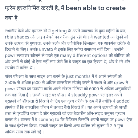
फ्रेम हस्तनिर्मित करती है, में been able to create
क्या है।
स्थानीय मेलों और क्राफ्ट शो में getting के अपने व्यवसाय के कुछ महीनों के बाद,
rbia shades ऑनलाइन बेचने का तरीका ढूंढ रही थी। वे wanted आगंतुकों को
उनके उत्पाद की गुणवत्ता, उनके हल्के और एर्गोनोमिक डिज़ाइन, एक आकर्षक तरीके से
दिखाने के लिए। उनके Envato ने इसके लिए पर्याप्त समाधान नहीं दिया। उन्होंने
powr स्लाइडर खोजने से पहले एक many different options की कोशिश की
और उनमें से कोई भी ऐसा नहीं लगा जैसे कि वे साइट का एक हिस्सा थे, और वे भद्दे और
उपयोग में कठिन थे।
पॉवर पॉपअप के साथ साइन अप करने के just months में वे अपने संपर्कों को
250% से अधिक (600 से अधिक वास्तविक संपर्क) करने में सक्षम थे और grow ने
powr सोशल का उपयोग करके अपने सोशल मीडिया को 6000 से अधिक अनुयायियों
तक बढ़ा दिया है। उनकी साइट पर फ़ीड। वे steadily powr स्लाइडर अपने
ग्राहकों को शीघ्रता से दिखाने के लिए एक दृश्य तरीके के रूप में हैं क्योंकि वे added
होमपेज हैं कि वास्तविक जीवन में उत्पाद कैसे दिखते हैं। यह अपने उत्पादों को अच्छी
तरह से प्रदर्शित करता है और ग्राहकों को एक बेहतरीन ऑन-साइट अनुभव प्रदान
करता है। वास्तव में वे coming to कि विज़िटर जिन्होंने अपनी साइट पर powr ऐप्स
के साथ इंटरैक्ट किया, उनकी साइट पर किसी अन्य व्यक्ति की तुलना में 2.5 गुना
अधिक समय तक लगे रहे।