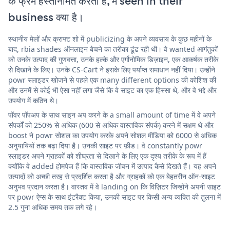
के फ्रेम हस्तनिर्मित करती है, में seen in their
business क्या है।
स्थानीय मेलों और क्राफ्ट शो में publicizing के अपने व्यवसाय के कुछ महीनों के
बाद, rbia shades ऑनलाइन बेचने का तरीका ढूंढ रही थी। वे wanted आगंतुकों
को उनके उत्पाद की गुणवत्ता, उनके हल्के और एर्गोनोमिक डिज़ाइन, एक आकर्षक तरीके
से दिखाने के लिए। उनके CS-Cart ने इसके लिए पर्याप्त समाधान नहीं दिया। उन्होंने
powr स्लाइडर खोजने से पहले एक many different options की कोशिश की
और उनमें से कोई भी ऐसा नहीं लगा जैसे कि वे साइट का एक हिस्सा थे, और वे भद्दे और
उपयोग में कठिन थे।
पॉवर पॉपअप के साथ साइन अप करने के a small amount of time में वे अपने
संपर्कों को 250% से अधिक (600 से अधिक वास्तविक संपर्क) करने में सक्षम थे और
boost ने powr सोशल का उपयोग करके अपने सोशल मीडिया को 6000 से अधिक
अनुयायियों तक बढ़ा दिया है। उनकी साइट पर फ़ीड। वे constantly powr
स्लाइडर अपने ग्राहकों को शीघ्रता से दिखाने के लिए एक दृश्य तरीके के रूप में हैं
क्योंकि वे added होमपेज हैं कि वास्तविक जीवन में उत्पाद कैसे दिखते हैं। यह अपने
उत्पादों को अच्छी तरह से प्रदर्शित करता है और ग्राहकों को एक बेहतरीन ऑन-साइट
अनुभव प्रदान करता है। वास्तव में वे landing on कि विज़िटर जिन्होंने अपनी साइट
पर powr ऐप्स के साथ इंटरैक्ट किया, उनकी साइट पर किसी अन्य व्यक्ति की तुलना में
2.5 गुना अधिक समय तक लगे रहे।