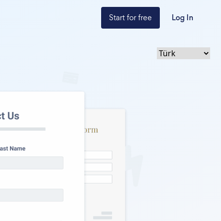
Start for free
Log In