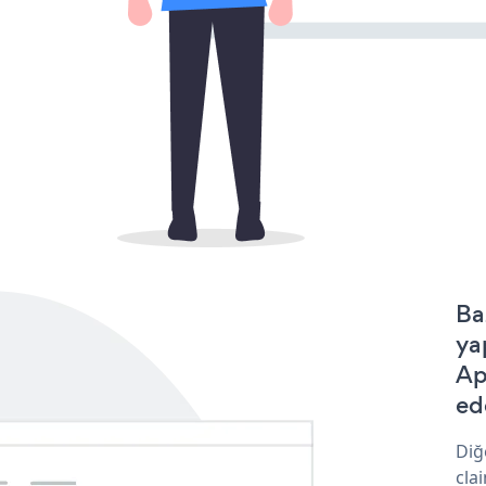
Ba
ya
Ap
ede
Diğ
cla