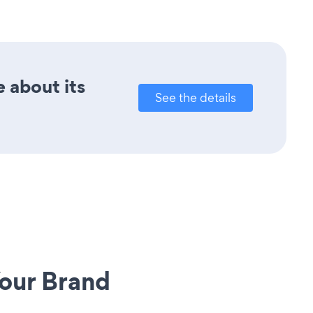
e about its
See the details
our Brand