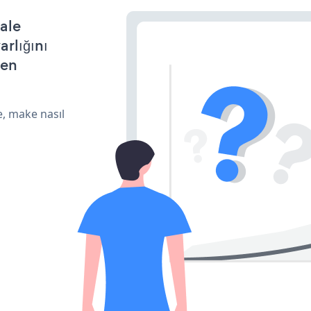
ale
arlığını
den
e, make nasıl