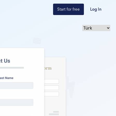
Start for free
Log In