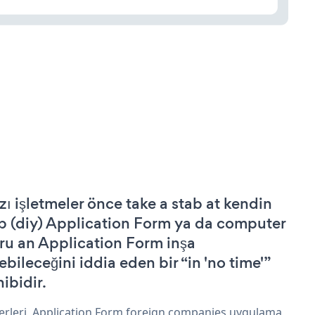
zı işletmeler önce take a stab at kendin
p (diy) Application Form ya da computer
ru an Application Form inşa
ebileceğini iddia eden bir “in 'no time'”
hibidir.
erleri, Application Form foreign companies uygulama