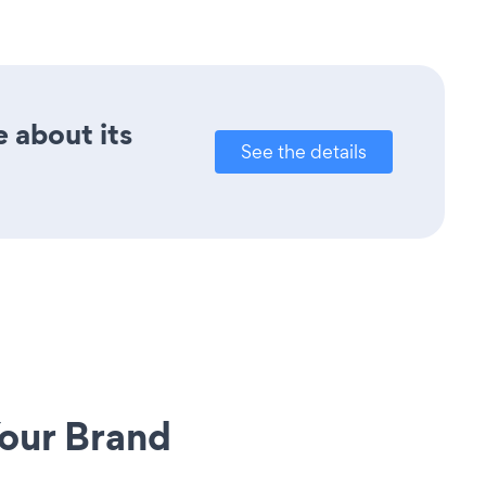
e about its
See the details
our Brand