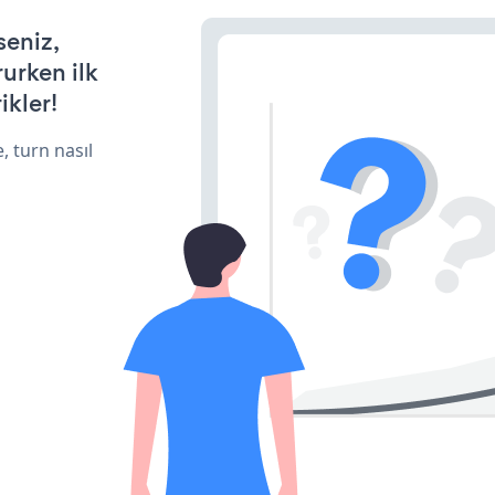
seniz,
rurken ilk
ikler!
, turn nasıl