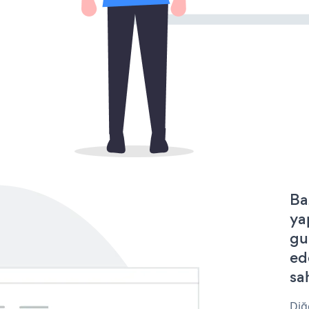
Ba
ya
gu
ed
sa
Diğ