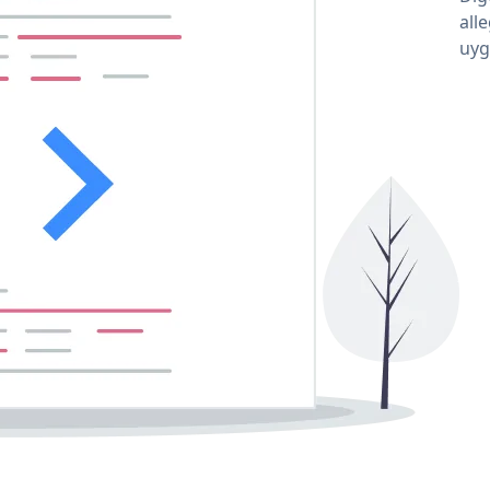
all
uyg