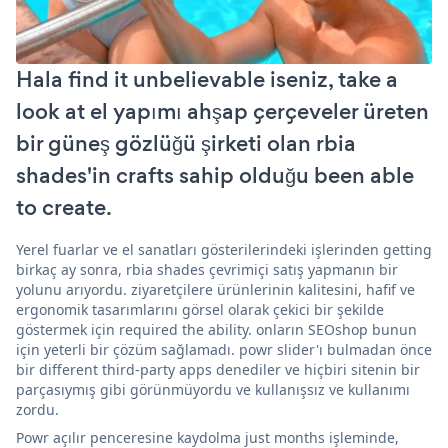
Hala find it unbelievable iseniz, take a
look at el yapımı ahşap çerçeveler üreten
bir güneş gözlüğü şirketi olan rbia
shades'in crafts sahip olduğu been able
to create.
Yerel fuarlar ve el sanatları gösterilerindeki işlerinden getting
birkaç ay sonra, rbia shades çevrimiçi satış yapmanın bir
yolunu arıyordu. ziyaretçilere ürünlerinin kalitesini, hafif ve
ergonomik tasarımlarını görsel olarak çekici bir şekilde
göstermek için required the ability. onların SEOshop bunun
için yeterli bir çözüm sağlamadı. powr slider'ı bulmadan önce
bir different third-party apps denediler ve hiçbiri sitenin bir
parçasıymış gibi görünmüyordu ve kullanışsız ve kullanımı
zordu.
Powr açılır penceresine kaydolma just months işleminde,