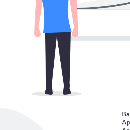
Ba
Ap