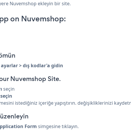
 yere Nuvemshop ekleyin bir site.
App on Nuvemshop:
gömün
 ayarlar > dış kodlar'a gidin
our Nuvemshop Site.
ı
seçin
seçin
ni istediğiniz içeriğe yapıştırın. değişikliklerinizi kayde
düzenleyin
pplication Form
simgesine tıklayın.