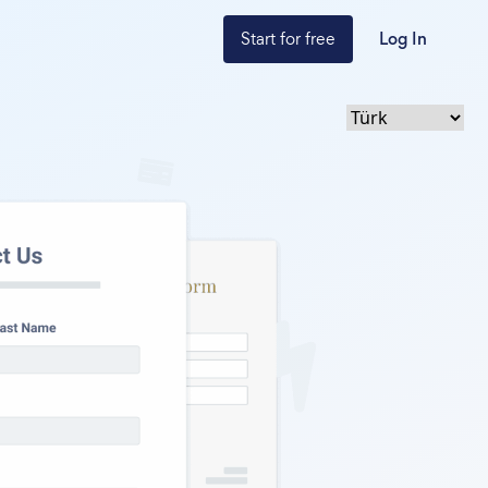
Start for free
Log In