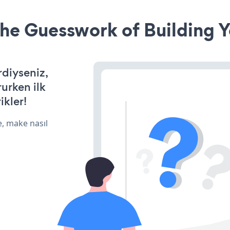
he Guesswork of Building Y
rdiyseniz,
rurken ilk
ikler!
e, make nasıl