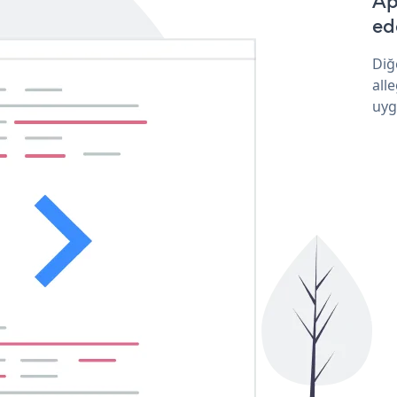
Ap
ede
Diğ
all
uyg