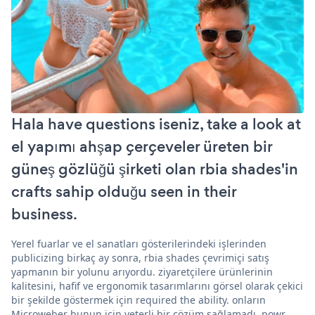
Hala have questions iseniz, take a look at
el yapımı ahşap çerçeveler üreten bir
güneş gözlüğü şirketi olan rbia shades'in
crafts sahip olduğu seen in their
business.
Yerel fuarlar ve el sanatları gösterilerindeki işlerinden
publicizing birkaç ay sonra, rbia shades çevrimiçi satış
yapmanın bir yolunu arıyordu. ziyaretçilere ürünlerinin
kalitesini, hafif ve ergonomik tasarımlarını görsel olarak çekici
bir şekilde göstermek için required the ability. onların
Microweber bunun için yeterli bir çözüm sağlamadı. powr