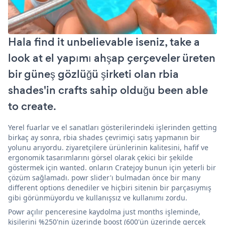
Hala find it unbelievable iseniz, take a
look at el yapımı ahşap çerçeveler üreten
bir güneş gözlüğü şirketi olan rbia
shades'in crafts sahip olduğu been able
to create.
Yerel fuarlar ve el sanatları gösterilerindeki işlerinden getting
birkaç ay sonra, rbia shades çevrimiçi satış yapmanın bir
yolunu arıyordu. ziyaretçilere ürünlerinin kalitesini, hafif ve
ergonomik tasarımlarını görsel olarak çekici bir şekilde
göstermek için wanted. onların Cratejoy bunun için yeterli bir
çözüm sağlamadı. powr slider'ı bulmadan önce bir many
different options denediler ve hiçbiri sitenin bir parçasıymış
gibi görünmüyordu ve kullanışsız ve kullanımı zordu.
Powr açılır penceresine kaydolma just months işleminde,
kişilerini %250'nin üzerinde boost (600'ün üzerinde gerçek