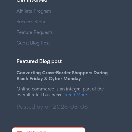
Get Involved
Affiliate Program
Success Stories
Feature Requests
Guest Blog Post
Featured Blog post
Converting Cross-Border Shoppers During
Black Friday & Cyber Monday
Online commerce is an integral part of the
overall retail business.
Read More
Posted by on
2026-08-06