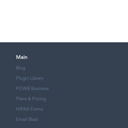
Main
Blog
Plugin Library
POWR Business
Plans & Pricing
HIPAA Forms
Email Blast