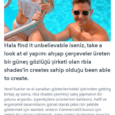
Hala find it unbelievable iseniz, take a
look at el yapımı ahşap çerçeveler üreten
bir güneş gözlüğü şirketi olan rbia
shades'in creates sahip olduğu been able
to create.
Yerel fuarlar ve el sanatları gösterilerindeki işlerinden getting
birkaç ay sonra, rbia shades çevrimiçi satış yapmanın bir
yolunu arıyordu. ziyaretçilere ürünlerinin kalitesini, hafif ve
ergonomik tasarımlarını görsel olarak çekici bir şekilde
göstermek için wanted. onların CommerceV3 bunun için
yeterli bir çözüm sağlamadı. powr slider'ı bulmadan önce bir