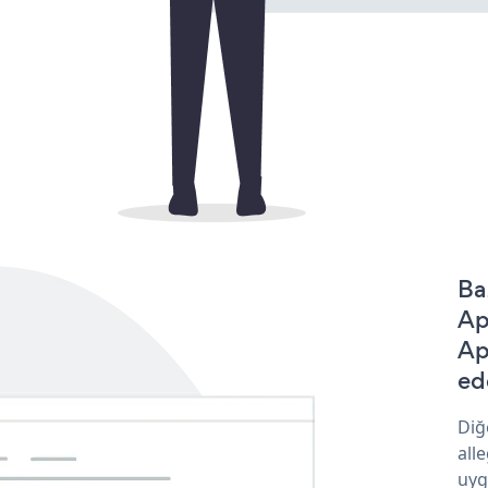
Ba
Ap
Ap
ede
Diğ
all
uyg