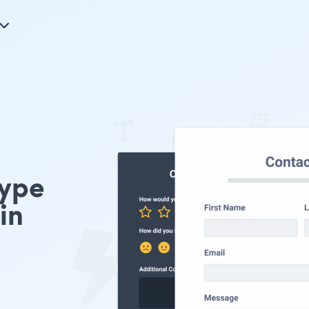
type
in