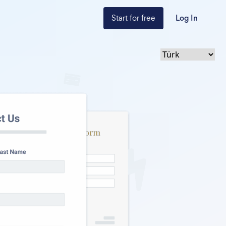
Start for free
Log In