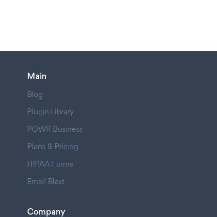
Main
Blog
Plugin Library
POWR Business
Plans & Pricing
HIPAA Forms
Email Blast
Company