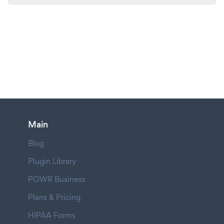
Main
Blog
Plugin Library
POWR Business
Plans & Pricing
HIPAA Forms