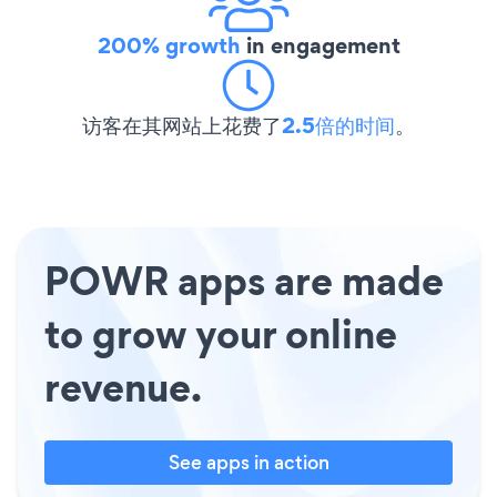
200% growth
in engagement
访客在其网站上花费了
2.5倍的时间
。
POWR apps are made
to grow your online
revenue.
See apps in action