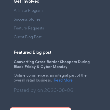
Get Involved
Affiliate Program
Success Stories
Feature Requests
Guest Blog Post
Featured Blog post
Converting Cross-Border Shoppers During
Black Friday & Cyber Monday
Online commerce is an integral part of the
overall retail business.
Read More
Posted by on
2026-08-06