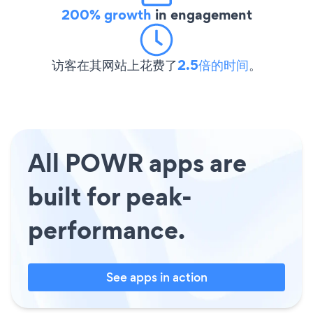
200% growth
in engagement
访客在其网站上花费了
2.5倍的时间
。
All POWR apps are
built for peak-
performance.
See apps in action