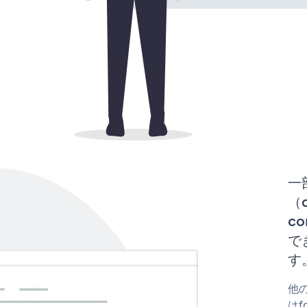
一
（d
co
で
す
他の
はfo