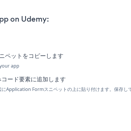
App on Udemy:
込みスニペットをコピーします
 your app
込みコード要素に追加します
pplication Formスニペットの上に貼り付けます。保存してラ