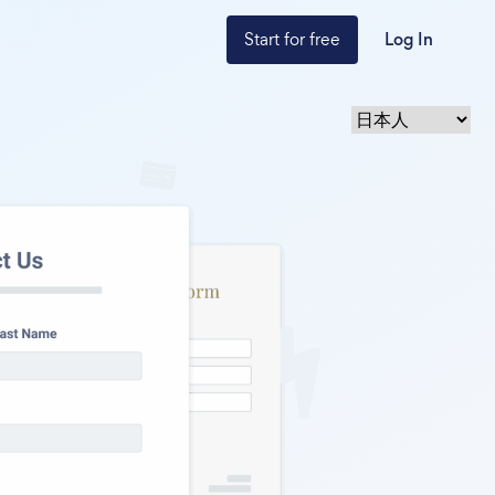
Start for free
Log In