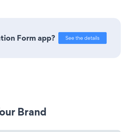
ation Form app?
See the details
our Brand