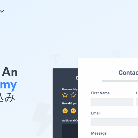
An
emy
め込み
n