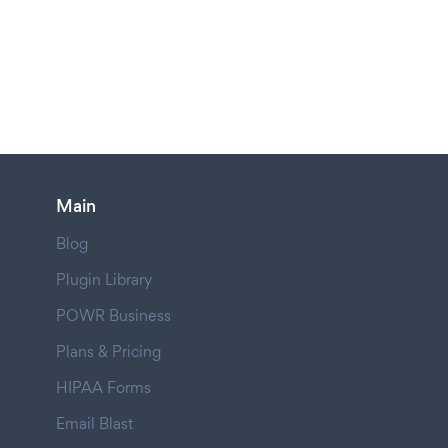
Main
Blog
Plugin Library
POWR Business
Plans & Pricing
HIPAA Forms
Email Blast