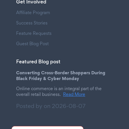
Get Involved
Affiliate Program
Success Stories
Feature Requests
Guest Blog Post
Featured Blog post
Converting Cross-Border Shoppers During
Black Friday & Cyber Monday
Online commerce is an integral part of the
overall retail business.
Read More
Posted by on
2026-08-07