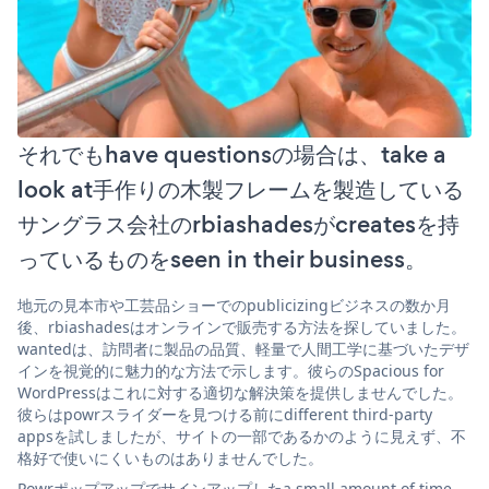
それでもhave questionsの場合は、take a
look at手作りの木製フレームを製造している
サングラス会社のrbiashadesがcreatesを持
っているものをseen in their business。
地元の見本市や工芸品ショーでのpublicizingビジネスの数か月
後、rbiashadesはオンラインで販売する方法を探していました。
wantedは、訪問者に製品の品質、軽量で人間工学に基づいたデザ
インを視覚的に魅力的な方法で示します。彼らのSpacious for
WordPressはこれに対する適切な解決策を提供しませんでした。
彼らはpowrスライダーを見つける前にdifferent third-party
appsを試しましたが、サイトの一部であるかのように見えず、不
格好で使いにくいものはありませんでした。
Powrポップアップでサインアップしたa small amount of time