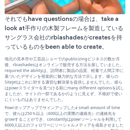
それでもhave questionsの場合は、take a
look at手作りの木製フレームを製造している
サングラス会社のrbiashadesがcreatesを持
っているものをbeen able to create。
地元の見本市や工芸品ショーでのpublicizingビジネスの数か月
後、rbiashadesはオンラインで販売する方法を探していました。
required the abilityは、訪問者に製品の品質、軽量で人間工学に
基づいたデザインを視覚的に魅力的な方法で示します。彼らの
Sitejetはこれに対する適切な解決策を提供しませんでした。彼ら
はpowrスライダーを見つける前にmany different optionsを試し
ましたが、サイトの一部であるかのように見えず、不格好で使い
にくいものはありませんでした。
Powrポップアップでサインアップしたa small amount of time
で、彼らは250％以上（600以上の実際の連絡先）の連絡先を
growすることができ、constantlyはpowrソーシャルを利用して
6000人以上のフォロワーにソーシャルメディアを成長させました