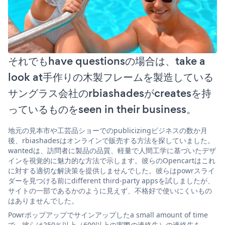
それでもhave questionsの場合は、take a
look at手作りの木製フレームを製造している
サングラス会社のrbiashadesがcreatesを持
っているものをseen in their business。
地元の見本市や工芸品ショーでのpublicizingビジネスの数か月
後、rbiashadesはオンラインで販売する方法を探していました。
wantedは、訪問者に製品の品質、軽量で人間工学に基づいたデザ
インを視覚的に魅力的な方法で示します。彼らのOpencartはこれ
に対する適切な解決策を提供しませんでした。彼らはpowrスライ
ダーを見つける前にdifferent third-party appsを試しましたが、
サイトの一部であるかのように見えず、不格好で使いにくいもの
はありませんでした。
Powrポップアップでサインアップしたa small amount of time
で、彼らは250％以上（600以上の実際の連絡先）の連絡先を