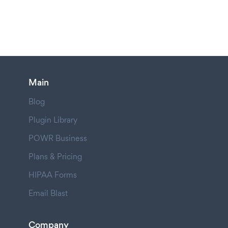
Main
Blog
Plugin Library
POWR Business
Plans & Pricing
HIPAA Forms
Email Blast
Company