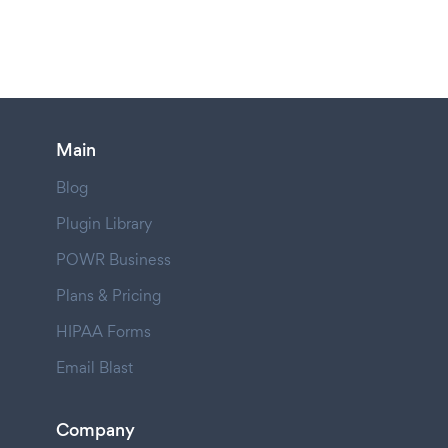
Main
Blog
Plugin Library
POWR Business
Plans & Pricing
HIPAA Forms
Email Blast
Company