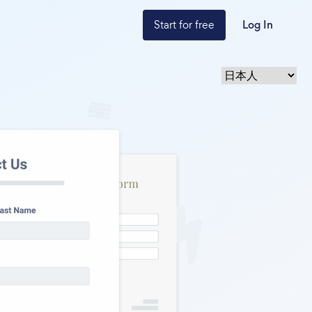
Start for free
Log In