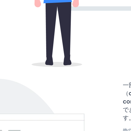
一
（d
co
で
す
他の