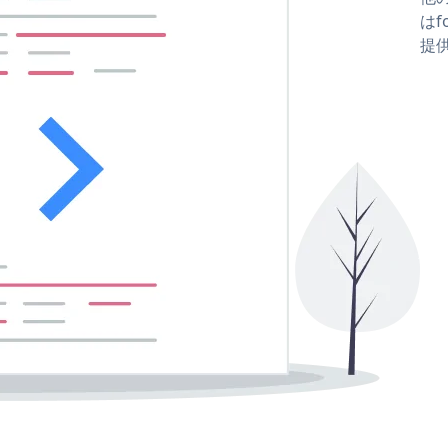
はfo
提供