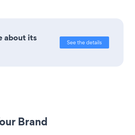
e about its
See the details
our Brand