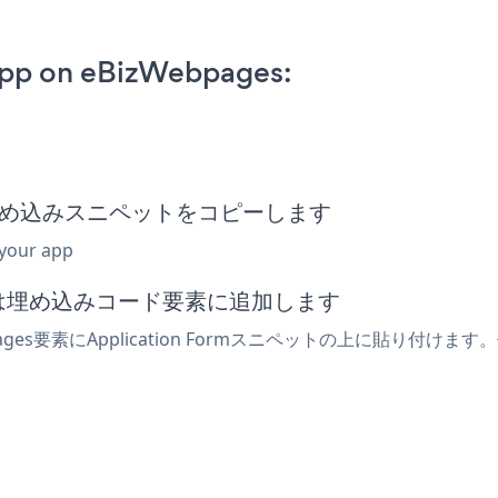
App on eBizWebpages:
Form埋め込みスニペットをコピーします
 your app
または埋め込みコード要素に追加します
ges要素にApplication Formスニペットの上に貼り付けます