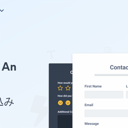
An
め込み