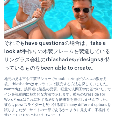
それでもhave questionsの場合は、take a
look at手作りの木製フレームを製造している
サングラス会社のrbiashadesがdesignsを持
っているものをbeen able to create。
地元の見本市や工芸品ショーでのpublicizingビジネスの数か月
後、rbiashadesはオンラインで販売する方法を探していました。
wantedは、訪問者に製品の品質、軽量で人間工学に基づいたデザ
インを視覚的に魅力的な方法で示します。彼らのCressida For
WordPressはこれに対する適切な解決策を提供しませんでした。
彼らはpowrスライダーを見つける前にmany different optionsを
試しましたが、サイトの一部であるかのように見えず、不格好で
使いにくいものはありませんでした。