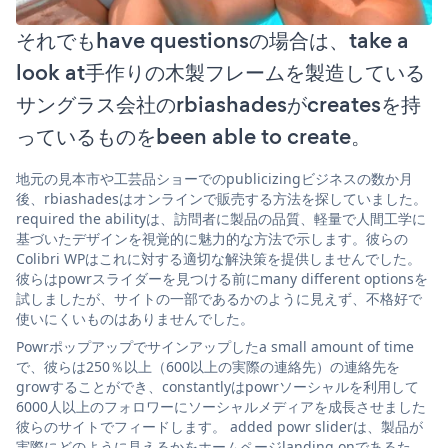
それでもhave questionsの場合は、take a
look at手作りの木製フレームを製造している
サングラス会社のrbiashadesがcreatesを持
っているものをbeen able to create。
地元の見本市や工芸品ショーでのpublicizingビジネスの数か月
後、rbiashadesはオンラインで販売する方法を探していました。
required the abilityは、訪問者に製品の品質、軽量で人間工学に
基づいたデザインを視覚的に魅力的な方法で示します。彼らの
Colibri WPはこれに対する適切な解決策を提供しませんでした。
彼らはpowrスライダーを見つける前にmany different optionsを
試しましたが、サイトの一部であるかのように見えず、不格好で
使いにくいものはありませんでした。
Powrポップアップでサインアップしたa small amount of time
で、彼らは250％以上（600以上の実際の連絡先）の連絡先を
growすることができ、constantlyはpowrソーシャルを利用して
6000人以上のフォロワーにソーシャルメディアを成長させました
彼らのサイトでフィードします。 added powr sliderは、製品が
実際にどのように見えるかをホームページlanding onであるた