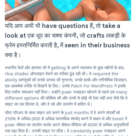
यदि आप अभी भी have questions हैं, तो take a
look at एक धूप का चश्मा कंपनी, जो crafts लकड़ी के
फ्रेम हस्तनिर्मित करती है, में seen in their business
क्या है।
स्थानीय मेलों और क्राफ्ट शो में getting के अपने व्यवसाय के कुछ महीनों के बाद,
rbia shades ऑनलाइन बेचने का तरीका ढूंढ रही थी। वे required the
ability आगंतुकों को उनके उत्पाद की गुणवत्ता, उनके हल्के और एर्गोनोमिक डिज़ाइन,
एक आकर्षक तरीके से दिखाने के लिए। उनके Patch For WordPress ने इसके
लिए पर्याप्त समाधान नहीं दिया। उन्होंने powr स्लाइडर खोजने से पहले एक many
different options की कोशिश की और उनमें से कोई भी ऐसा नहीं लगा जैसे कि वे
साइट का एक हिस्सा थे, और वे भद्दे और उपयोग में कठिन थे।
पॉवर पॉपअप के साथ साइन अप करने के just months में वे अपने संपर्कों को
250% से अधिक (600 से अधिक वास्तविक संपर्क) करने में सक्षम थे और boost ने
powr सोशल का उपयोग करके अपने सोशल मीडिया को 6000 से अधिक अनुयायियों
तक बढ़ा दिया है। उनकी साइट पर फ़ीड। वे constantly powr स्लाइडर अपने