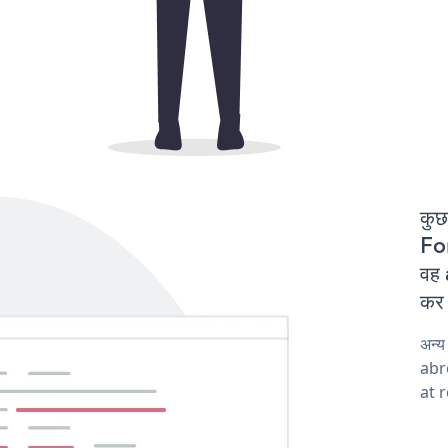
कुछ
For
वह 
कर 
अन्
abro
at 