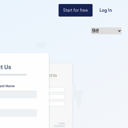
Start for free
Log In