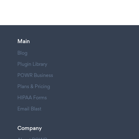
Main
Blog
Plugin Library
POWR Business
Plans & Pricing
HIPAA Forms
Email Blast
Company