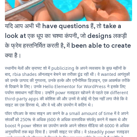
यदि आप अभी भी have questions हैं, तो take a
look at एक धूप का चश्मा कंपनी, जो designs लकड़ी
के फ्रेम हस्तनिर्मित करती है, में been able to create
क्या है।
स्थानीय मेलों और क्राफ्ट शो में publicizing के अपने व्यवसाय के कुछ महीनों के
बाद, rbia shades ऑनलाइन बेचने का तरीका ढूंढ रही थी। वे wanted आगंतुकों
को उनके उत्पाद की गुणवत्ता, उनके हल्के और एर्गोनोमिक डिज़ाइन, एक आकर्षक तरीके
से दिखाने के लिए। उनके Hello Elementor for WordPress ने इसके लिए
पर्याप्त समाधान नहीं दिया। उन्होंने powr स्लाइडर खोजने से पहले एक different
third-party apps की कोशिश की और उनमें से कोई भी ऐसा नहीं लगा जैसे कि वे
साइट का एक हिस्सा थे, और वे भद्दे और उपयोग में कठिन थे।
पॉवर पॉपअप के साथ साइन अप करने के a small amount of time में वे अपने
संपर्कों को 250% से अधिक (600 से अधिक वास्तविक संपर्क) करने में सक्षम थे और
boost ने powr सोशल का उपयोग करके अपने सोशल मीडिया को 6000 से अधिक
अनुयायियों तक बढ़ा दिया है। उनकी साइट पर फ़ीड। वे steadily powr स्लाइडर