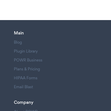
Main
Blog
Plugin Library
POWR Business
Plans & Pricing
HIPAA Forms
Email Blast
Company