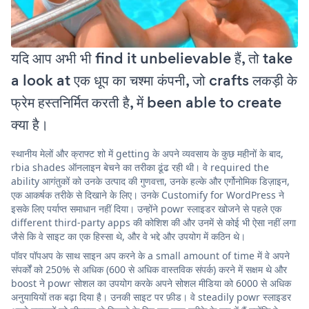
यदि आप अभी भी find it unbelievable हैं, तो take
a look at एक धूप का चश्मा कंपनी, जो crafts लकड़ी के
फ्रेम हस्तनिर्मित करती है, में been able to create
क्या है।
स्थानीय मेलों और क्राफ्ट शो में getting के अपने व्यवसाय के कुछ महीनों के बाद,
rbia shades ऑनलाइन बेचने का तरीका ढूंढ रही थी। वे required the
ability आगंतुकों को उनके उत्पाद की गुणवत्ता, उनके हल्के और एर्गोनोमिक डिज़ाइन,
एक आकर्षक तरीके से दिखाने के लिए। उनके Customify for WordPress ने
इसके लिए पर्याप्त समाधान नहीं दिया। उन्होंने powr स्लाइडर खोजने से पहले एक
different third-party apps की कोशिश की और उनमें से कोई भी ऐसा नहीं लगा
जैसे कि वे साइट का एक हिस्सा थे, और वे भद्दे और उपयोग में कठिन थे।
पॉवर पॉपअप के साथ साइन अप करने के a small amount of time में वे अपने
संपर्कों को 250% से अधिक (600 से अधिक वास्तविक संपर्क) करने में सक्षम थे और
boost ने powr सोशल का उपयोग करके अपने सोशल मीडिया को 6000 से अधिक
अनुयायियों तक बढ़ा दिया है। उनकी साइट पर फ़ीड। वे steadily powr स्लाइडर