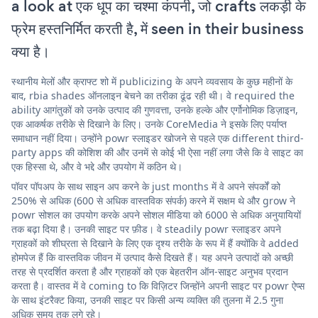
a look at एक धूप का चश्मा कंपनी, जो crafts लकड़ी के
फ्रेम हस्तनिर्मित करती है, में seen in their business
क्या है।
स्थानीय मेलों और क्राफ्ट शो में publicizing के अपने व्यवसाय के कुछ महीनों के
बाद, rbia shades ऑनलाइन बेचने का तरीका ढूंढ रही थी। वे required the
ability आगंतुकों को उनके उत्पाद की गुणवत्ता, उनके हल्के और एर्गोनोमिक डिज़ाइन,
एक आकर्षक तरीके से दिखाने के लिए। उनके CoreMedia ने इसके लिए पर्याप्त
समाधान नहीं दिया। उन्होंने powr स्लाइडर खोजने से पहले एक different third-
party apps की कोशिश की और उनमें से कोई भी ऐसा नहीं लगा जैसे कि वे साइट का
एक हिस्सा थे, और वे भद्दे और उपयोग में कठिन थे।
पॉवर पॉपअप के साथ साइन अप करने के just months में वे अपने संपर्कों को
250% से अधिक (600 से अधिक वास्तविक संपर्क) करने में सक्षम थे और grow ने
powr सोशल का उपयोग करके अपने सोशल मीडिया को 6000 से अधिक अनुयायियों
तक बढ़ा दिया है। उनकी साइट पर फ़ीड। वे steadily powr स्लाइडर अपने
ग्राहकों को शीघ्रता से दिखाने के लिए एक दृश्य तरीके के रूप में हैं क्योंकि वे added
होमपेज हैं कि वास्तविक जीवन में उत्पाद कैसे दिखते हैं। यह अपने उत्पादों को अच्छी
तरह से प्रदर्शित करता है और ग्राहकों को एक बेहतरीन ऑन-साइट अनुभव प्रदान
करता है। वास्तव में वे coming to कि विज़िटर जिन्होंने अपनी साइट पर powr ऐप्स
के साथ इंटरैक्ट किया, उनकी साइट पर किसी अन्य व्यक्ति की तुलना में 2.5 गुना
अधिक समय तक लगे रहे।