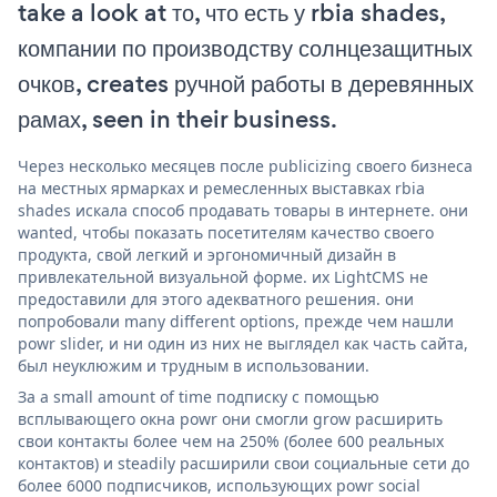
take a look at то, что есть у rbia shades,
компании по производству солнцезащитных
очков, creates ручной работы в деревянных
рамах, seen in their business.
Через несколько месяцев после publicizing своего бизнеса
на местных ярмарках и ремесленных выставках rbia
shades искала способ продавать товары в интернете. они
wanted, чтобы показать посетителям качество своего
продукта, свой легкий и эргономичный дизайн в
привлекательной визуальной форме. их LightCMS не
предоставили для этого адекватного решения. они
попробовали many different options, прежде чем нашли
powr slider, и ни один из них не выглядел как часть сайта,
был неуклюжим и трудным в использовании.
За a small amount of time подписку с помощью
всплывающего окна powr они смогли grow расширить
свои контакты более чем на 250% (более 600 реальных
контактов) и steadily расширили свои социальные сети до
более 6000 подписчиков, использующих powr social