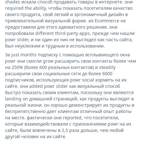
shades искала способ продавать товары в интернете. они
required the ability, чтобы показать посетителям качество
своего продукта, свой легкий и эргономичный дизайн в
привлекательной визуальной форме. их Ecommerce не
предоставили для этого адекватного решения. они
попробовали different third-party apps, прежде чем нашли
powr slider, и ни один из них не выглядел как часть сайта,
был неуклюжим и трудным в использовании.
За just months подписку с помощью всплывающего окна
powr они смогли grow расширить свои контакты более чем
на 250% (более 600 реальных контактов) и steadily
расширили свои социальные сети до более 6000
подписчиков, использующих powr social кормить на их
сайте. они added powr slider как визуальный способ
быстро показать своим клиентам, поскольку они являются
landing on домашней страницей, как продукты выглядят в
реальной жизни. он хорошо демонстрирует их продукты и
беспрепятственно дает клиентам отличный опыт работы
на месте. фактически они reported, что посетители,
которые взаимодействовали с приложениями powr на их
сайте, были вовлечены в 2,5 раза дольше, чем любой
другой человек на их сайте.