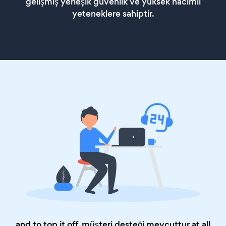
gelişmiş yerleşik güvenlik ve yüksek hacimli
yeteneklere sahiptir.
and to top it off, müşteri desteği mevcuttur at all