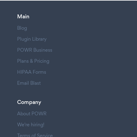
Main
Blog
Plugin Library
POWR Business
Plans & Pricing
HIPAA Forms
Email Blast
Company
About POWR
We're hiring!
Terms of Service