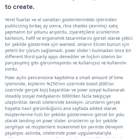
to create.
Yerel fuarlar ve el sanatları gösterilerindeki işlerinden
publicizing birkaç ay sonra, rbia shades çevrimiçi satış
yapmanın bir yolunu arıyordu. ziyaretçilere ürünlerinin
kalitesini, hafif ve ergonomik tasarımlarını görsel olarak çekici
bir şekilde göstermek için wanted. onların Elcom bunun için
yeterli bir çözüm sağlamadı. powr slider'ı bulmadan önce bir
different third-party apps denediler ve hiçbiri sitenin bir
parçasıymış gibi görünmüyordu ve kullanışsız ve kullanımı
zordu.
Powr açılır penceresine kaydolma a small amount of time
işleminde, kişilerini %250'nin üzerinde boost (600'ün
üzerinde gerçek kişi) başardılar ve powr sosyal kullanarak
steadily sosyal medyalarını 6000'den fazla takipçiye
ulaştırdılar. kendi sitelerinde besleyin. ürünlerin gerçek
hayatta nasıl göründüğünü ana sayfada added olarak
müşterilerine hızlı bir şekilde göstermenin görsel bir yolu
olarak landing on powr slider. ürünlerini iyi bir şekilde
sergiliyor ve müşterilere mükemmel bir yerinde deneyim
yaşatıyor. aslında, sitelerinde powr uygulamalarıyla