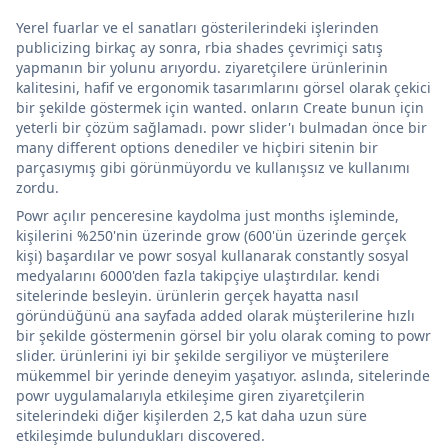
Yerel fuarlar ve el sanatları gösterilerindeki işlerinden
publicizing birkaç ay sonra, rbia shades çevrimiçi satış
yapmanın bir yolunu arıyordu. ziyaretçilere ürünlerinin
kalitesini, hafif ve ergonomik tasarımlarını görsel olarak çekici
bir şekilde göstermek için wanted. onların Create bunun için
yeterli bir çözüm sağlamadı. powr slider'ı bulmadan önce bir
many different options denediler ve hiçbiri sitenin bir
parçasıymış gibi görünmüyordu ve kullanışsız ve kullanımı
zordu.
Powr açılır penceresine kaydolma just months işleminde,
kişilerini %250'nin üzerinde grow (600'ün üzerinde gerçek
kişi) başardılar ve powr sosyal kullanarak constantly sosyal
medyalarını 6000'den fazla takipçiye ulaştırdılar. kendi
sitelerinde besleyin. ürünlerin gerçek hayatta nasıl
göründüğünü ana sayfada added olarak müşterilerine hızlı
bir şekilde göstermenin görsel bir yolu olarak coming to powr
slider. ürünlerini iyi bir şekilde sergiliyor ve müşterilere
mükemmel bir yerinde deneyim yaşatıyor. aslında, sitelerinde
powr uygulamalarıyla etkileşime giren ziyaretçilerin
sitelerindeki diğer kişilerden 2,5 kat daha uzun süre
etkileşimde bulundukları discovered.