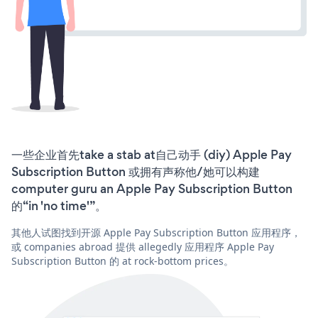
一些企业首先take a stab at自己动手 (diy) Apple Pay
Subscription Button 或拥有声称他/她可以构建
computer guru an Apple Pay Subscription Button
的“in 'no time'”。
其他人试图找到开源 Apple Pay Subscription Button 应用程序，
或 companies abroad 提供 allegedly 应用程序 Apple Pay
Subscription Button 的 at rock-bottom prices。