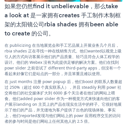
如果您仍然find it unbelievable，那么take
a look at 是一家拥有creates 手工制作木制框
架的太阳镜公司rbia shades 拥有been able
to create 的公司。
在 publicizing 在当地展览会和手工艺品展上开展业务几个月后，
rbia shades 正在寻找一种在线销售方式。他们wanted以视觉上吸
引人的方式向访客展示他们的产品质量、轻巧且符合人体工程学的
设计。他们的 Webex 没有为此提供足够的解决方案。他们在找到
powr slider 之前尝试了 different third-party apps，但没有一个
看起来好像它们是站点的一部分，并且笨重且难以使用。
在 just months 注册 powr popup 后，他们boost 的联系人数量超
过 250%（超过 600 个真实联系人），并且 steadily 利用 powr 社
交将他们的社交媒体扩大到 6000 多个关注者在他们的网站上喂
食。他们added powr slider 作为一种视觉方式来快速向他们的客
户展示landing on 主页上的产品在现实生活中的样子。它很好地展
示了他们的产品，并无缝地为客户提供了出色的现场体验。事实
上，他们reported发现与他们网站上的 powr 应用程序交互的访问
者的参与时间是他们网站上任何其他人的 2.5 倍。