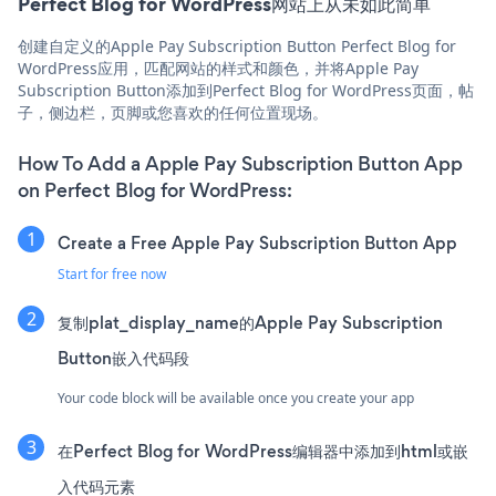
Perfect Blog for WordPress网站上从未如此简单
创建自定义的Apple Pay Subscription Button Perfect Blog for
WordPress应用，匹配网站的样式和颜色，并将Apple Pay
Subscription Button添加到Perfect Blog for WordPress页面，帖
子，侧边栏，页脚或您喜欢的任何位置现场。
How To Add a Apple Pay Subscription Button App
on Perfect Blog for WordPress:
Create a Free Apple Pay Subscription Button App
Start for free now
复制plat_display_name的Apple Pay Subscription
Button嵌入代码段
Your code block will be available once you create your app
在Perfect Blog for WordPress编辑器中添加到html或嵌
入代码元素