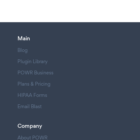
Main
Blog
Plugin Library
POWR Business
Plans & Pricing
HIPAA Forms
Email Blast
Company
About POWR