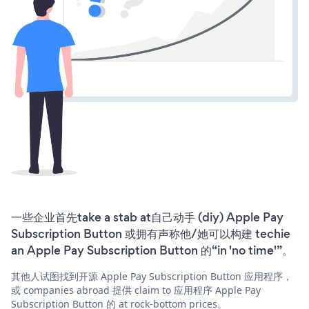
一些企业首先take a stab at自己动手 (diy) Apple Pay
Subscription Button 或拥有声称他/她可以构建 techie
an Apple Pay Subscription Button 的“in 'no time'”。
其他人试图找到开源 Apple Pay Subscription Button 应用程序，
或 companies abroad 提供 claim to 应用程序 Apple Pay
Subscription Button 的 at rock-bottom prices。