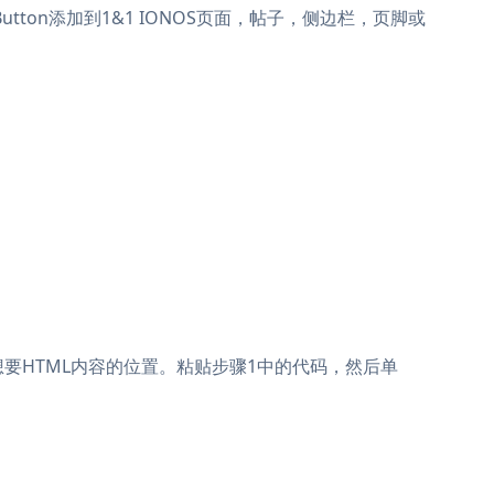
tion Button添加到1&1 IONOS页面，帖子，侧边栏，页脚或
图标;拖放您想要HTML内容的位置。粘贴步骤1中的代码，然后单