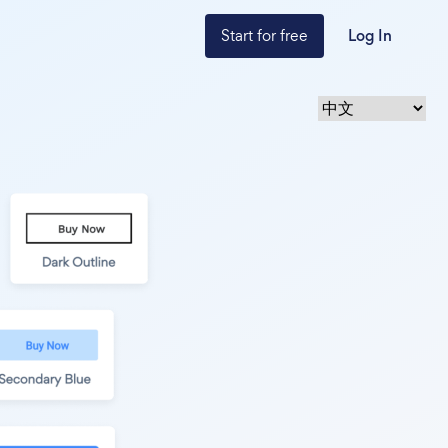
Start for free
Log In