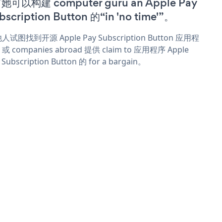
她可以构建 computer guru an Apple Pay
bscription Button 的“in 'no time'”。
人试图找到开源 Apple Pay Subscription Button 应用程
或 companies abroad 提供 claim to 应用程序 Apple
 Subscription Button 的 for a bargain。