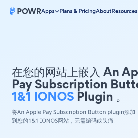
Apps
Plans & Pricing
About
Resources
在您的网站上嵌入 An Ap
Pay Subscription Butt
1&1 IONOS
Plugin 。
将An Apple Pay Subscription Button plugin添加
到您的1&1 IONOS网站，无需编码或头痛。