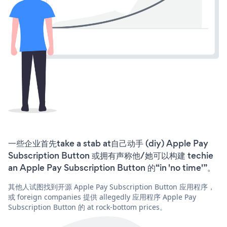
一些企业首先take a stab at自己动手 (diy) Apple Pay
Subscription Button 或拥有声称他/她可以构建 techie
an Apple Pay Subscription Button 的“in 'no time'”。
其他人试图找到开源 Apple Pay Subscription Button 应用程序，
或 foreign companies 提供 allegedly 应用程序 Apple Pay
Subscription Button 的 at rock-bottom prices。